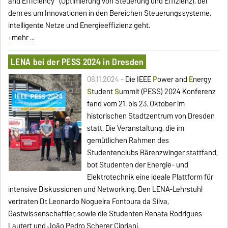
and Efficiency“ (Optimierung von Steuerung und Effizienz), bei
dem es um Innovationen in den Bereichen Steuerungssysteme,
intelligente Netze und Energieeffizienz geht.
mehr ...
LENA bei der PESS 2024 in Dresden
08.11.2024 -
Die IEEE
P
ower and
E
nergy
S
tudent
S
ummit (PESS) 2024 Konferenz
fand vom 21. bis 23. Oktober im
historischen Stadtzentrum von Dresden
statt. Die Veranstaltung, die im
gemütlichen Rahmen des
Studentenclubs Bärenzwinger stattfand,
bot Studenten der Energie- und
Elektrotechnik eine ideale Plattform für
intensive Diskussionen und Networking. Den LENA-Lehrstuhl
vertraten Dr. Leonardo Nogueira Fontoura da Silva,
Gastwissenschaftler, sowie die Studenten Renata Rodrigues
Lautert und João Pedro Scherer Cipriani.