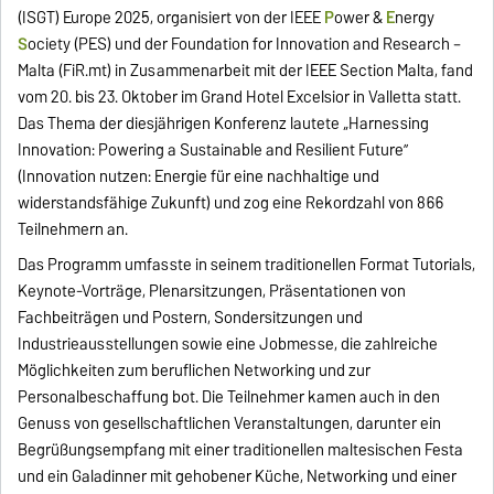
(ISGT) Europe 2025, organisiert von der IEEE
P
ower &
E
nergy
S
ociety (PES) und der Foundation for Innovation and Research –
Malta (FiR.mt) in Zusammenarbeit mit der IEEE Section Malta, fand
vom 20. bis 23. Oktober im Grand Hotel Excelsior in Valletta statt.
Das Thema der diesjährigen Konferenz lautete „Harnessing
Innovation: Powering a Sustainable and Resilient Future”
(Innovation nutzen: Energie für eine nachhaltige und
widerstandsfähige Zukunft) und zog eine Rekordzahl von 866
Teilnehmern an.
Das Programm umfasste in seinem traditionellen Format Tutorials,
Keynote-Vorträge, Plenarsitzungen, Präsentationen von
Fachbeiträgen und Postern, Sondersitzungen und
Industrieausstellungen sowie eine Jobmesse, die zahlreiche
Möglichkeiten zum beruflichen Networking und zur
Personalbeschaffung bot. Die Teilnehmer kamen auch in den
Genuss von gesellschaftlichen Veranstaltungen, darunter ein
Begrüßungsempfang mit einer traditionellen maltesischen Festa
und ein Galadinner mit gehobener Küche, Networking und einer