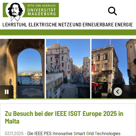
LEHRSTUHL ELEKTRISCHE NETZE
UND ERNEUERBARE ENERGIE
Zu Besuch bei der IEEE ISGT Europe 2025 in
Malta
03.11.2025 -
Die IEEE PES
I
nnovative
S
mart
G
rid
T
echnologies