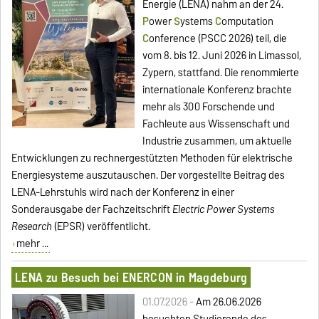
Energie (LENA) nahm an der 24.
P
ower
S
ystems
C
omputation
C
onference (PSCC 2026) teil, die
vom 8. bis 12. Juni 2026 in Limassol,
Zypern, stattfand. Die renommierte
internationale Konferenz brachte
mehr als 300 Forschende und
Fachleute aus Wissenschaft und
Industrie zusammen, um aktuelle
Entwicklungen zu rechnergestützten Methoden für elektrische
Energiesysteme auszutauschen. Der vorgestellte Beitrag des
LENA-Lehrstuhls wird nach der Konferenz in einer
Sonderausgabe der Fachzeitschrift
Electric Power Systems
Research
(EPSR) veröffentlicht.
mehr ...
LENA zu Besuch bei ENERCON in Magdeburg
01.07.2026 -
Am 26.06.2026