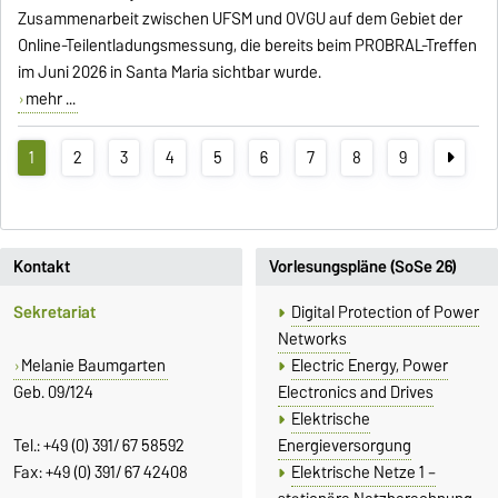
Zusammenarbeit zwischen UFSM und OVGU auf dem Gebiet der
Online-Teilentladungsmessung, die bereits beim PROBRAL-Treffen
im Juni 2026 in Santa Maria sichtbar wurde.
mehr ...
1
2
3
4
5
6
7
8
9
Kontakt
Vorlesungspläne (SoSe 26)
Sekretariat
Digital Protection of Power
Networks
Melanie Baumgarten
Electric Energy, Power
Geb. 09/124
Electronics and Drives
Elektrische
Tel.: +49 (0) 391/ 67 58592
Energieversorgung
Fax: +49 (0) 391/ 67 42408
Elektrische Netze 1 –