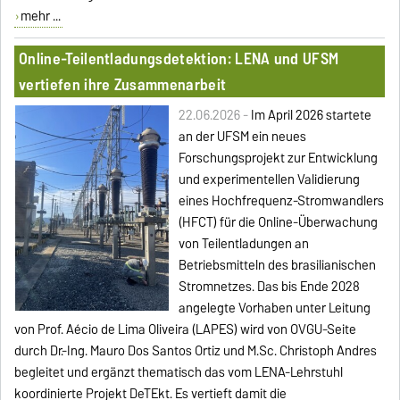
mehr ...
Online-Teilentladungsdetektion: LENA und UFSM
vertiefen ihre Zusammenarbeit
22.06.2026 -
Im April 2026 startete
an der UFSM ein neues
Forschungsprojekt zur Entwicklung
und experimentellen Validierung
eines Hochfrequenz-Stromwandlers
(HFCT) für die Online-Überwachung
von Teilentladungen an
Betriebsmitteln des brasilianischen
Stromnetzes. Das bis Ende 2028
angelegte Vorhaben unter Leitung
von Prof. Aécio de Lima Oliveira (LAPES) wird von OVGU-Seite
durch Dr.-Ing. Mauro Dos Santos Ortiz und M.Sc. Christoph Andres
begleitet und ergänzt thematisch das vom LENA-Lehrstuhl
koordinierte Projekt DeTEkt. Es vertieft damit die