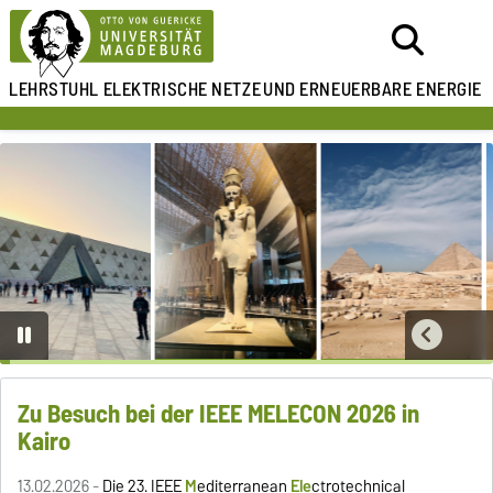
LEHRSTUHL ELEKTRISCHE NETZE
UND ERNEUERBARE ENERGIE
…
Zu Besuch bei der IEEE MELECON 2026 in
Kairo
13.02.2026 -
Die 23. IEEE
M
editerranean
Ele
ctrotechnical