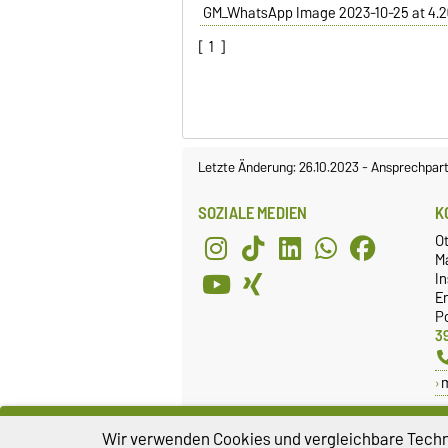
GM_WhatsApp Image 2023-10-25 at 4.2
[
1
]
Letzte Änderung: 26.10.2023
-
Ansprechpart
SOZIALE MEDIEN
K
O
M
In
E
P
3
Wir verwenden Cookies und vergleichbare Techno