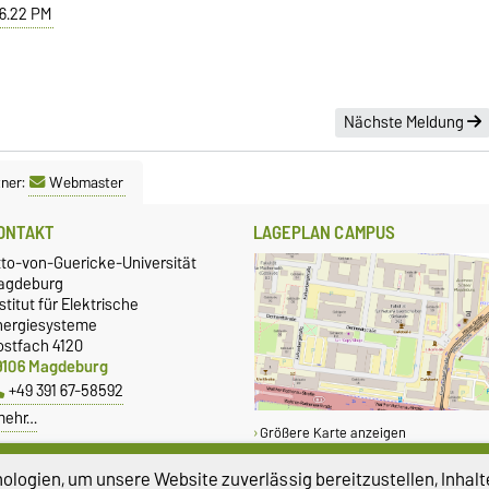
6.22 PM
Nächste Meldung
ner:
Webmaster
ONTAKT
LAGEPLAN CAMPUS
tto-von-Guericke-Universität
agdeburg
stitut für Elektrische
nergiesysteme
ostfach 4120
9106 Magdeburg
+49 391 67-58592
mehr…
Größere Karte anzeigen
logien, um unsere Website zuverlässig bereitzustellen, Inhalt