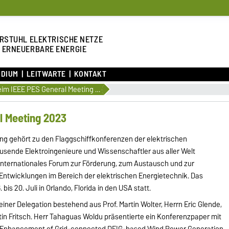
RSTUHL ELEKTRISCHE NETZE
 ERNEUERBARE ENERGIE
UDIUM
LEITWARTE
KONTAKT
LENA beim IEEE PES General Meeting 2023
l Meeting 2023
ng gehört zu den Flaggschiffkonferenzen der elektrischen
ausende Elektroingenieure und Wissenschaftler aus aller Welt
internationales Forum zur Förderung, zum Austausch und zur
ntwicklungen im Bereich der elektrischen Energietechnik. Das
bis 20. Juli in Orlando, Florida in den USA statt.
einer Delegation bestehend aus Prof. Martin Wolter, Herrn Eric Glende,
n Fritsch. Herr Tahaguas Woldu präsentierte ein Konferenzpaper mit
ity Enhancement of Grid-connected DFIG-based Wind Power Generation