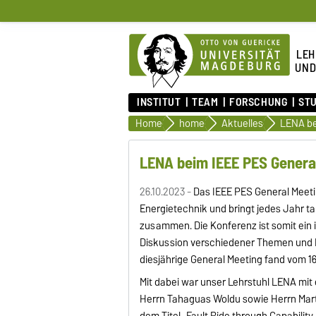
LEH
UND
INSTITUT
TEAM
FORSCHUNG
ST
Home
home
Aktuelles
LENA beim IEEE PES Genera
26.10.2023 -
Das IEEE PES General Meeti
Energietechnik und bringt jedes Jahr t
zusammen. Die Konferenz ist somit ein 
Diskussion verschiedener Themen und E
diesjährige General Meeting fand vom 16. 
Mit dabei war unser Lehrstuhl LENA mit 
Herrn Tahaguas Woldu sowie Herrn Marti
dem Titel „Fault Ride through Capabil