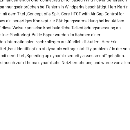
 Spannungseinbrüchen bei Fehlern in Windparks beschäftigt. Herr Martin
 mit dem Titel „Concept of a Split-Core HFCT with Air Gap Control for
hes ein neuartiges Konzept zur Sättigungsvermeidung bei induktiven
f diese Weise kann eine kontinuierliche Teilentladungsmessung an
nline-Monitoring). Beide Paper wurden im Rahmen einer
en internationalen Fachkollegen ausführlich diskutiert. Herr Eric
el „Fast identification of dynamic voltage stability problems“ in der von
 mit dem Titel „Speeding up dynamic security assessment“ gehalten.
 Austausch zum Thema dynamische Netzberechnung und wurde von alle