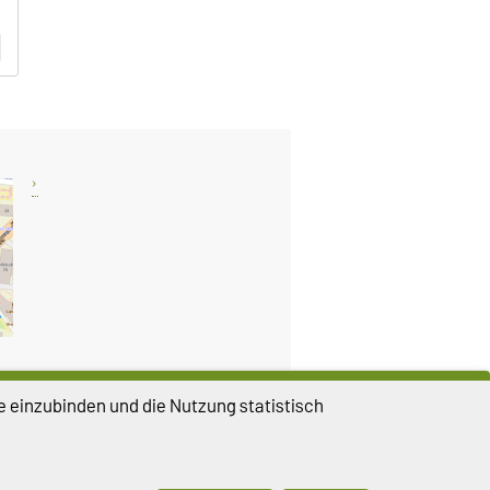
e einzubinden und die Nutzung statistisch
DIESE SEITE
Vorlesen
Drucken