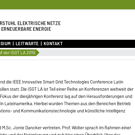
RSTUHL ELEKTRISCHE NETZE
 ERNEUERBARE ENERGIE
UDIUM
LEITWARTE
KONTAKT
f der ISGT LA 2019
and die IEEE Innovative Smart Grid Technologies Conference Latin
lien statt. Die ISGT LA ist Teil einer Reihe an Konferenzen weltweit der
 Fokus der diesjährigen Konferenz lag auf den Herausforderungen und
 in Lateinamerika. Hierbei wurden Themen aus den Bereichen Betrieb
ations- und Kommunikationstechnologie und künstliche Intelligenz
d M.Sc. Jonte Dancker vertreten. Prof. Wolter sprach im Rahmen einer
bs und der Netzplanung und gab hier einen Überblick über das