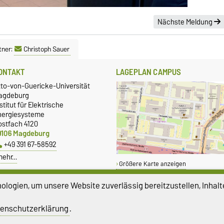
Nächste Meldung
tner:
Christoph Sauer
ONTAKT
LAGEPLAN CAMPUS
tto-von-Guericke-Universität
agdeburg
stitut für Elektrische
nergiesysteme
ostfach 4120
9106 Magdeburg
+49 391 67-58592
mehr…
Größere Karte anzeigen
logien, um unsere Website zuverlässig bereitzustellen, Inhalt
enschutzerklärung
.