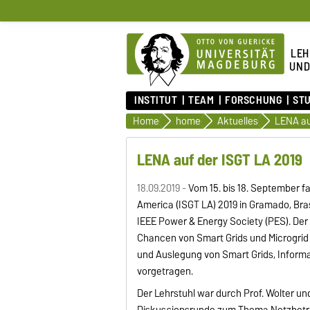
LEH
UND
INSTITUT
TEAM
FORSCHUNG
ST
Home
home
Aktuelles
LENA au
LENA auf der ISGT LA 2019
18.09.2019 -
Vom 15. bis 18. September f
America (ISGT LA) 2019 in Gramado, Brasi
IEEE Power & Energy Society (PES). Der
Chancen von Smart Grids und Microgrid
und Auslegung von Smart Grids, Inform
vorgetragen.
Der Lehrstuhl war durch Prof. Wolter un
Diskussionsrunde zum Thema Netzbetrie